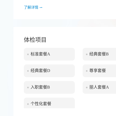
关；体检报告精准权威。 环境升级 体检中心提供一站式服务，接待区、体检区、进
了解详情
餐区分布在一层楼。体检区域规划合理，为
学分流体检人群的,缩短体检时间。每个体检区域有工
院全新购置引进一批先进的检查检查设备，如飞
体检项目
普勒、日本12
标准套餐A
经典套餐B
经典套餐D
尊享套餐
入职套餐B
丽人套餐A
个性化套餐