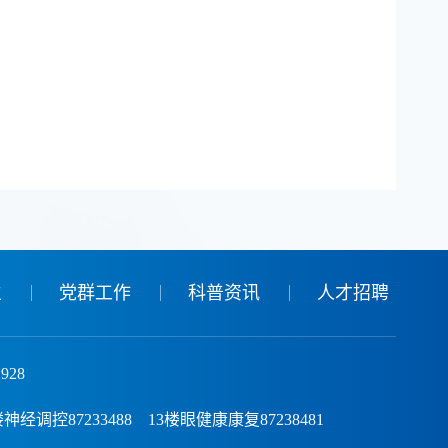
生
党群工作
科普资讯
人才招聘
928
控87233488 13楼眼健康康复87238481