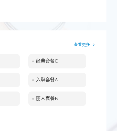
您提供舒心、独立、私密的体检空间。科
作人员导诊体检。 设备先进 医
利浦64排CT、高端MRI、高端彩色多
查看更多
经典套餐C
入职套餐A
丽人套餐B