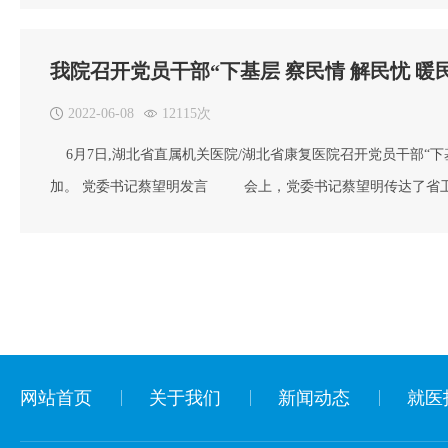
生健康委统一安排，院党委成员分别联系英山县6家乡镇卫生院
我院召开党员干部“下基层 察民情 解民忧 暖
2022-06-08
12115次
6月7日,湖北省直属机关医院/湖北省康复医院召开党员干部“下
加。 党委书记蔡望明发言 会上，党委书记蔡望明传达了省卫生
提出工作要求：一要提高思想站位。我院党员要结合岗位实际，
成工作任务。二要把准时间节点，6月底前我院将全面开
网站首页
关于我们
新闻动态
就医