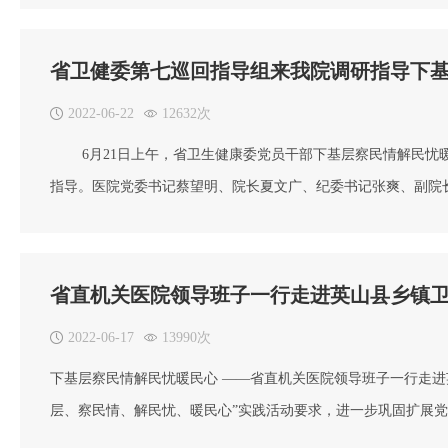
神经内科黄凯伟、心血管内科万成4位专家接待百余名村民的诊
痛。义诊结束后，专家开展了医疗专技交流和
省卫健委第七巡回指导组来我院调研指导下
2022-06-22
12632次
6月21日上午，省卫生健康委党员干部下基层察民情解民忧暖
指导。医院党委书记蔡望明、院长夏文广、纪委书记张爽、副院
民心实践活动 第七巡回组余伏安专员和胡达亮主任来我院进行
一步工作安排。巡回指导组听取汇报和查阅资料后，余伏安专员
省直机关医院领导班子一行走进英山县乡镇
2022-06-17
13990次
下基层察民情解民忧暖民心 ——省直机关医院领导班子一行走进
层、察民情、解民忧、暖民心”实践活动要求，进一步巩固扩展党
院领导班子、部分职能科室负责同志一行赴英山县走访调研联系点