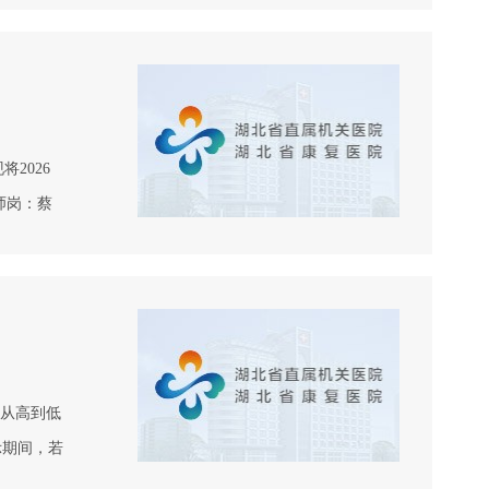
2026
师岗：蔡
委办公室
从高到低
示期间，若
(人力资源