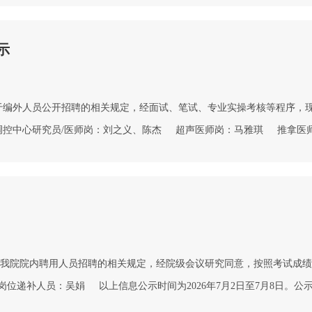
示期内向医院组织部(人力资源部)或纪委办公室(监察审计
示
于编外人员公开招聘的相关规定，经面试、笔试、专业实操考核等程序，现将
调控中心研究员/医师岗：刘之义、陈杰 超声医师岗：马雅琪 推拿医
公示期间，如有疑问，可以通过来信或来电方式向我院组织部(人力资源部)、纪
我院院内聘用人员招聘的相关规定，经院级会议研究同意，按照考试成绩
递补人员：吴娟 以上信息公示时间为2026年7月2日至7月8日。公
向我院组织部(人力资源部)、纪委办公室(监察审计部)反映。 组织部